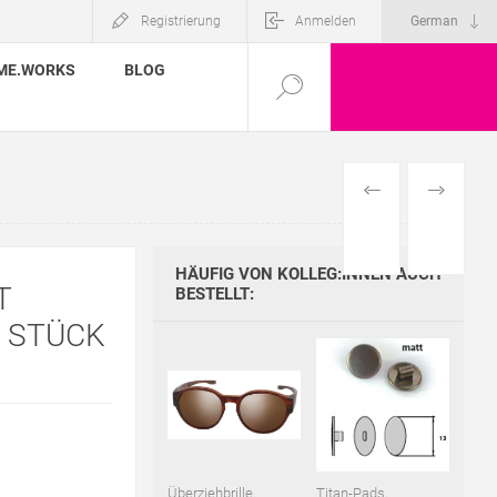
Registrierung
Anmelden
ME.WORKS
BLOG
VORHERIGES
NÄCHSTE
PRODUKT
PRODUKT
HÄUFIG VON KOLLEG:INNEN AUCH
T
BESTELLT:
6 STÜCK
Überziehbrille,
Titan-Pads,