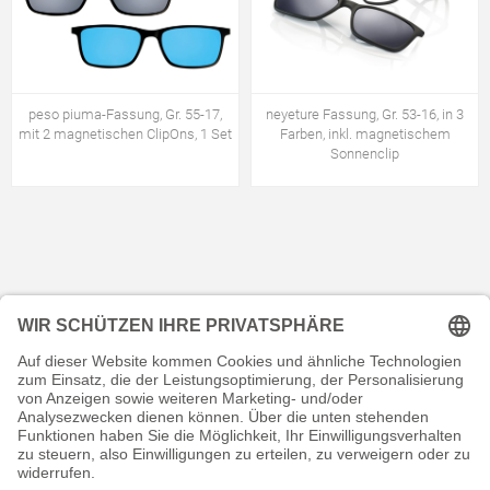
peso piuma-Fassung, Gr. 55-17,
neyeture Fassung, Gr. 53-16, in 3
mit 2 magnetischen ClipOns, 1 Set
Farben, inkl. magnetischem
Sonnenclip
KONTAKT