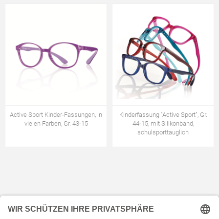
Active Sport Kinder-Fassungen, in
Kinderfassung "Active Sport", Gr.
vielen Farben, Gr. 43-15
44-15, mit Silikonband,
schulsporttauglich