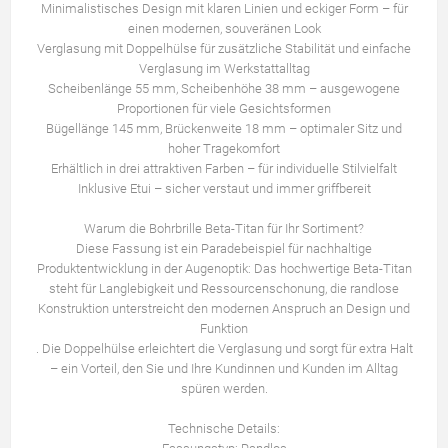
Minimalistisches Design mit klaren Linien und eckiger Form – für
einen modernen, souveränen Look
Verglasung mit Doppelhülse für zusätzliche Stabilität und einfache
Verglasung im Werkstattalltag
Scheibenlänge 55 mm, Scheibenhöhe 38 mm – ausgewogene
Proportionen für viele Gesichtsformen
Bügellänge 145 mm, Brückenweite 18 mm – optimaler Sitz und
hoher Tragekomfort
Erhältlich in drei attraktiven Farben – für individuelle Stilvielfalt
Inklusive Etui – sicher verstaut und immer griffbereit
Warum die Bohrbrille Beta-Titan für Ihr Sortiment?
Diese Fassung ist ein Paradebeispiel für nachhaltige
Produktentwicklung in der Augenoptik: Das hochwertige Beta-Titan
steht für Langlebigkeit und Ressourcenschonung, die randlose
Konstruktion unterstreicht den modernen Anspruch an Design und
Funktion
. Die Doppelhülse erleichtert die Verglasung und sorgt für extra Halt
– ein Vorteil, den Sie und Ihre Kundinnen und Kunden im Alltag
spüren werden.
Technische Details: