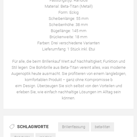
Fassungstyp: Randlos
Material: Beta-Titan (Metall)
Form: Eckig
Scheibenlänge: 55 mm
Scheibenhöhe: 38 mm
Bügellänge: 145 mm
Brückenweite: 18 mm
Farben: Drei verschiedene Varianten
Lieferumfang: 1 Stück inkl. Etui
Für alle, die beim Brillenkauf Wert auf Nachhaltigkeit, Funktion und
Stil legen: Die Bohrbrille aus Beta-Titan vereint alles, was moderne
Augenoptik heute ausmacht. Sie profitieren von einem langlebigen,
komfortablen Produkt – ganz ohne Kompromisse b
eim Design. Überzeugen Sie sich selbst von den Vorteilen und
erleben Sie, wie einfach nachhaltige Lösungen im Alltag sein
können.
SCHLAGWORTE
Brillenfassung
beta-titan