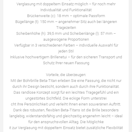
Verglasung mit doppeltem Einsatz möglich – für noch mehr
Individualität und Funktionalität
Brückenweite (c): 18 mm – optimale Passform
Bügellänge (t): 150 mm – angenehmer Sitz auch bei längeren
Tragezeiten
Scheibenhöhe (h): 39,5 mm und Scheibenlänge (l): 57 mm –
ausgewogene Proportionen
Verfügbar in 3 verschiedenen Farben – individuelle Auswahl für
jeden Stil
Inklusive hochwertigem Brillenetui – für den sicheren Transport und
Schutz Ihrer neuen Fassung
Vorteile, die überzeugen:
Mit der Bohrbrille Beta-Titan erleben Sie eine Fassung, die nicht nur
durch ihr Design besticht, sondern auch durch ihre Funktionalität.
Das randlose Konzept sorgt für ein leichtes Tragegefühl und ein
ungestörtes Sichtfeld. Die eckige Form unterstrei
cht Ihre Persönlichkeit und verleiht Ihnen einen souveränen Auftritt.
Dank des robusten, flexiblen Beta-Titans ist die Brille besonders
langlebig, widerstandsfähig und gleichzeitig angenehm leicht – ideal
für den anspruchsvollen Alltag. Die Möglichke
it zur Verglasung mit doppeltem Einsatz bietet zusätzliche Flexibilität