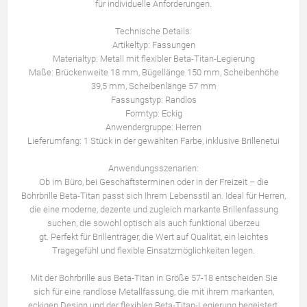
für individuelle Anforderungen.
Technische Details:
Artikeltyp: Fassungen
Materialtyp: Metall mit flexibler Beta-Titan-Legierung
Maße: Brückenweite 18 mm, Bügellänge 150 mm, Scheibenhöhe
39,5 mm, Scheibenlänge 57 mm
Fassungstyp: Randlos
Formtyp: Eckig
Anwendergruppe: Herren
Lieferumfang: 1 Stück in der gewählten Farbe, inklusive Brillenetui
Anwendungsszenarien:
Ob im Büro, bei Geschäftsterminen oder in der Freizeit – die
Bohrbrille Beta-Titan passt sich Ihrem Lebensstil an. Ideal für Herren,
die eine moderne, dezente und zugleich markante Brillenfassung
suchen, die sowohl optisch als auch funktional überzeu
gt. Perfekt für Brillenträger, die Wert auf Qualität, ein leichtes
Tragegefühl und flexible Einsatzmöglichkeiten legen.
Mit der Bohrbrille aus Beta-Titan in Größe 57-18 entscheiden Sie
sich für eine randlose Metallfassung, die mit ihrem markanten,
eckigen Design und der flexiblen Beta-Titan-Legierung begeistert.