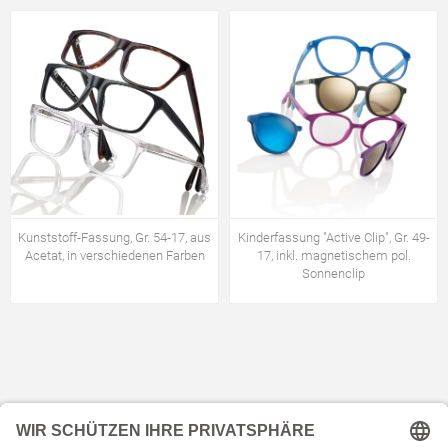
Kunststoff-Fassung, Gr. 54-17, aus
Kinderfassung "Active Clip", Gr. 49-
Acetat, in verschiedenen Farben
17, inkl. magnetischem pol.
Sonnenclip