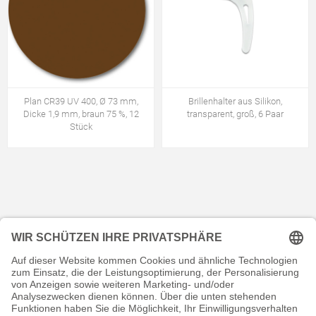
Plan CR39 UV 400, Ø 73 mm,
Brillenhalter aus Silikon,
Dicke 1,9 mm, braun 75 %, 12
transparent, groß, 6 Paar
Stück