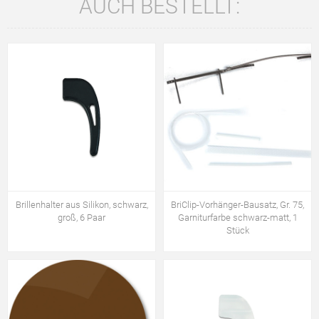
AUCH BESTELLT:
Brillenhalter aus Silikon, schwarz,
BriClip-Vorhänger-Bausatz, Gr. 75,
groß, 6 Paar
Garniturfarbe schwarz-matt, 1
Stück