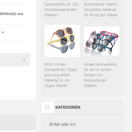
Sonnenbrille, Gr. 123,
Sonnenbrille "Maris",
mit polarisierenden
recyceltes Material,
ttribut(e) aus
Gläsern
Gr. 40-20, pol. Gläser
OKKY Kinder-
Kinder-Sonnenbrille,
Sonnenbrille "Dylan",
Gr. 44-19, versch.
aus recyceltem
Farben, mit
Material, Gr. 42-
Polycarbonat-
20,pol. Gläser
Gläsern
KATEGORIEN
Brillen aller Art