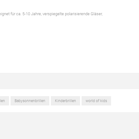
gnet für ca. 5-10 Jahre, verspiegelte polarisierende Gläser,
len
Babysonnenbrillen
Kinderbrillen
world of kids