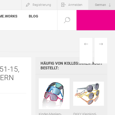
Registrierung
Anmelden
ME.WORKS
BLOG
VORHERIGES
NÄCHSTE
PRODUKT
PRODUKT
HÄUFIG VON KOLLEG:INNEN AUCH
51-15,
BESTELLT:
SERN
Kinder-Masken-
OKKY Kleinkind-