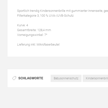
Sportlich trendig Kindersonnenbrille mit gummierter Innenseite, geei
Filterkategorie 3, 100 % UVA-/UVB-Schutz
Kurve: 4
Gesamtbreite: 128,4 mm
Vorneigungswinkel: 7°
Lieferung inkl. Mikrofaserbeutel
SCHLAGWORTE
Babysonnenschutz
Kindersonnenbril