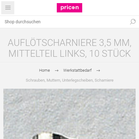
AUFLÖTSCHARNIERE 3,5 MM,
MITTELTEIL LINKS, 10 STÜCK
Home
Werkstattbedarf
Schrauben, Muttern, Unterlegscheiben, Scharniere