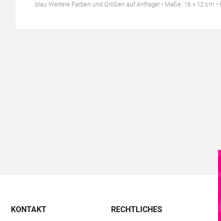
blau Weitere Farben und Größen auf Anfrage! • Maße: 16 x 12 cm •
KONTAKT
RECHTLICHES