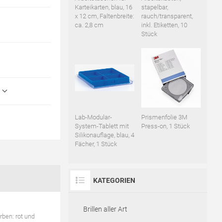
Karteikarten, blau, 16
stapelbar,
x 12 cm, Faltenbreite:
rauch/transparent,
ca. 2,8 cm
inkl. Etiketten, 10
Stück
Lab-Modular-
Prismenfolie 3M
System-Tablett mit
Press-on, 1 Stück
Silikonauflage, blau, 4
Fächer, 1 Stück
KATEGORIEN
Brillen aller Art
rben: rot und