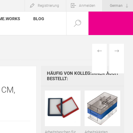
Registrierung
Anmelden
ME.WORKS
BLOG
VORHERIGES
NÄCHSTE
PRODUKT
PRODUKT
HÄUFIG VON KOLLEG:INNEN AUCH
BESTELLT:
 CM,
Arbeitstaschen für
Arbeitskästen,