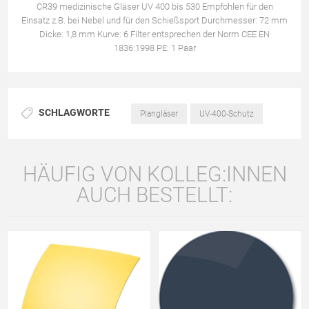
CR39 medizinische Gläser UV 400 bis 530 Empfohlen für den
Einsatz z.B. bei Nebel und für den Schießsport Durchmesser: 72 mm
Dicke: 1,8 mm Kurve: 6 Filter entsprechen der Norm CEE EN
1836:1998 PE: 1 Paar
SCHLAGWORTE
Plangläser
UV-400-Schutz
HÄUFIG VON KOLLEG:INNEN
AUCH BESTELLT: