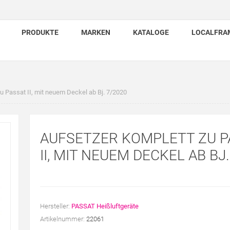
PRODUKTE
MARKEN
KATALOGE
LOCALFRA
u Passat II, mit neuem Deckel ab Bj. 7/2020
AUFSETZER KOMPLETT ZU P
II, MIT NEUEM DECKEL AB BJ
Hersteller:
PASSAT Heißluftgeräte
Artikelnummer:
22061