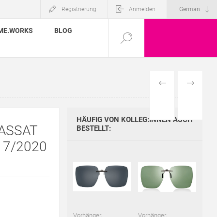
Registrierung
Anmelden
ME.WORKS
BLOG
VORHERIGES
NÄCHSTE
PRODUKT
PRODUKT
HÄUFIG VON KOLLEG:INNEN AUCH
ASSAT
BESTELLT:
. 7/2020
Vorhänger,
Vorhänger,