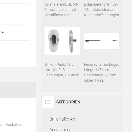
polarisierend, Gr. 60-
polarisierend, Gr. 59-
14, aufsteckbar auf
12, aufsteckbar auf
Metallfassungen
Kunststofffassungen
Silikon-Pads, 13,5
Federscharnierbügel,
mm, für R. B.-
Länge 145 mm,
Fassungen, 10 Stück
Ösenstärke 1,2 mm,
silber, 1 Paar
KATEGORIEN
Brillen aller Art
en Deckel, der
Accessoires