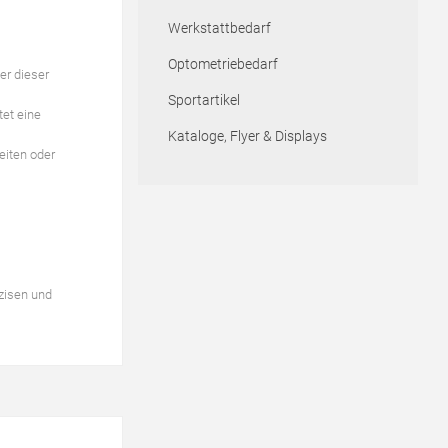
Werkstattbedarf
Optometriebedarf
er dieser
Sportartikel
et eine
Kataloge, Flyer & Displays
eiten oder
zisen und