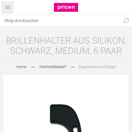
BRILLENHALTER AUS SILIKON,
SCHWARZ, MEDIUM, 6 PAAR
Home
Werkstattbedarf
Bügelenden und Bügel