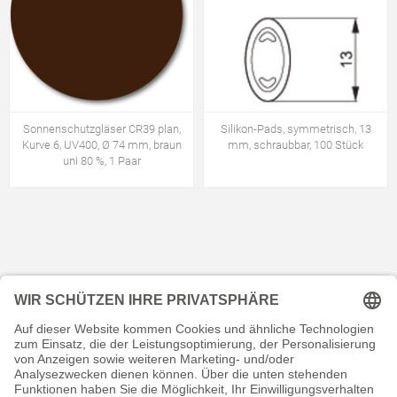
Sonnenschutzgläser CR39 plan,
Silikon-Pads, symmetrisch, 13
Kurve 6, UV400, Ø 74 mm, braun
mm, schraubbar, 100 Stück
uni 80 %, 1 Paar