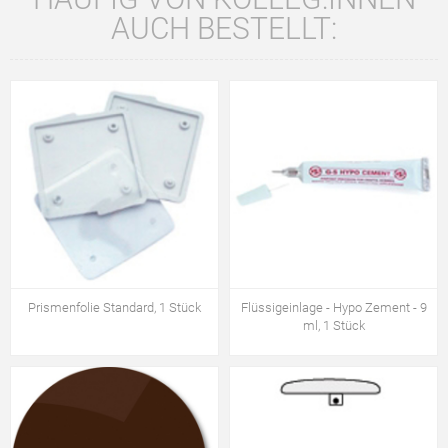
AUCH BESTELLT:
Prismenfolie Standard, 1 Stück
Flüssigeinlage - Hypo Zement - 9
ml, 1 Stück