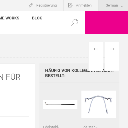
Registrierung
Anmelden
ME.WORKS
BLOG
VORHERIGES
NÄCHSTE
PRODUKT
PRODUKT
HÄUFIG VON KOLLEG:INNEN AUCH
N FÜR
BESTELLT:
Edelstahl-
Edelstahl-