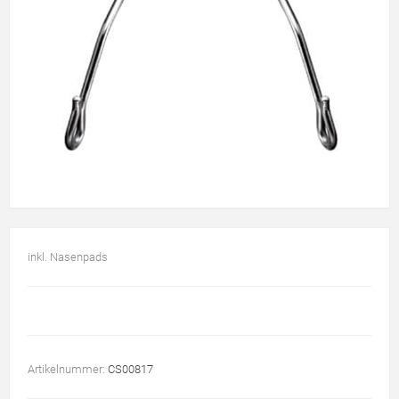
inkl. Nasenpads
Artikelnummer:
CS00817