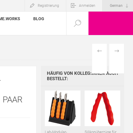
Registrierung
Anmelden
ME.WORKS
BLOG
VORHERIGES
NÄCHSTE
PRODUKT
PRODUKT
HÄUFIG VON KOLLEG:INNEN AUCH
-
BESTELLT:
 PAAR
Lab-Modular-
Silikonüberzüge für