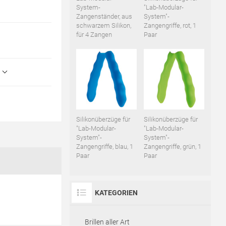
System-
"Lab-Modular-
Zangenständer, aus
System"-
schwarzem Silikon,
Zangengriffe, rot, 1
für 4 Zangen
Paar
Silikonüberzüge für
Silikonüberzüge für
"Lab-Modular-
"Lab-Modular-
System"-
System"-
Zangengriffe, blau, 1
Zangengriffe, grün, 1
Paar
Paar
KATEGORIEN
Brillen aller Art