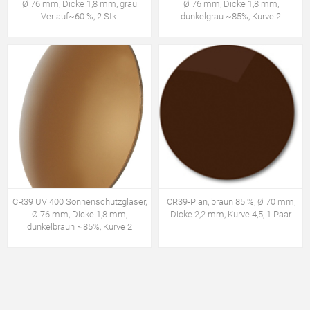
Ø 76 mm, Dicke 1,8 mm, grau
Ø 76 mm, Dicke 1,8 mm,
Verlauf~60 %, 2 Stk.
dunkelgrau ~85%, Kurve 2
CR39 UV 400 Sonnenschutzgläser,
CR39-Plan, braun 85 %, Ø 70 mm,
Ø 76 mm, Dicke 1,8 mm,
Dicke 2,2 mm, Kurve 4,5, 1 Paar
dunkelbraun ~85%, Kurve 2