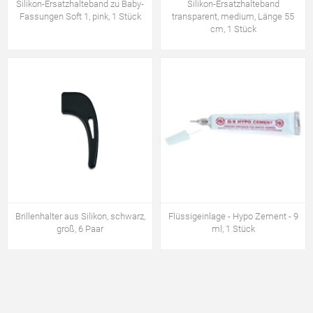
Silikon-Ersatzhalteband zu Baby-
Silikon-Ersatzhalteband
Fassungen Soft 1, pink, 1 Stück
transparent, medium, Länge 55
cm, 1 Stück
Brillenhalter aus Silikon, schwarz,
Flüssigeinlage - Hypo Zement - 9
groß, 6 Paar
ml, 1 Stück