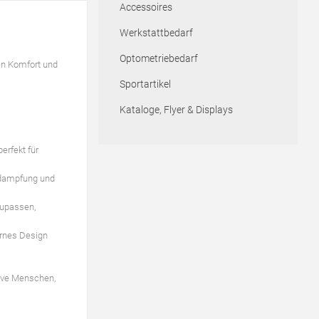
Accessoires
Werkstattbedarf
Optometriebedarf
ten Komfort und
Sportartikel
Kataloge, Flyer & Displays
erfekt für
erdampfung und
zupassen,
dernes Design
tive Menschen,