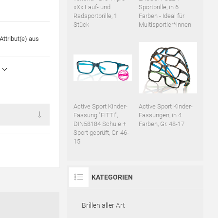
xXx Lauf- und
Sportbrille, in 6
Radsportbrille, 1
Farben - Ideal für
Stück
Multisportler*innen
ttribut(e) aus
Active Sport Kinder-
Active Sport Kinder-
Fassung "FITTI",
Fassungen, in 4
DIN58184 Schule +
Farben, Gr. 48-17
Sport geprüft, Gr. 46-
15
KATEGORIEN
Brillen aller Art