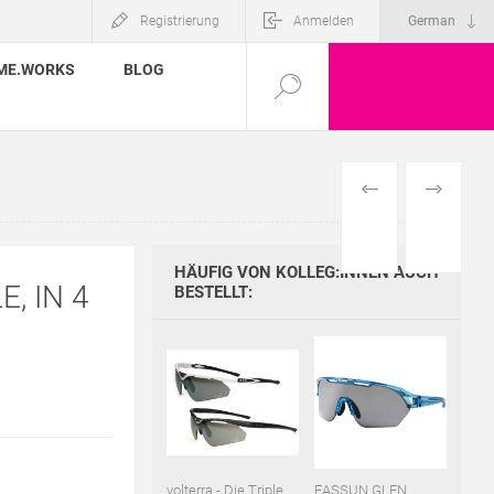
Registrierung
Anmelden
ME.WORKS
BLOG
VORHERIGES
NÄCHSTE
PRODUKT
PRODUKT
HÄUFIG VON KOLLEG:INNEN AUCH
, IN 4
BESTELLT:
volterra - Die Triple
EASSUN GLEN