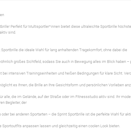
nen
ille! Perfekt für Multisportler*innen bietet diese ultraleichte Sportbrille höchs
aktiv sind.
 Sportbrille die ideale Wahl für lang anhaltenden Tragekomfort, ohne dabei die
öhnlich großes Sichtfeld, sodass Sie auch in Bewegung alles im Blick haben – p
t bei intensiven Trainingseinheiten und heißen Bedingungen für klare Sicht. V
öglicht es Ihnen, die Brille an Ihre Gesichtsform und persönlichen Vorlieben an
für alle, die im Gelände, auf der Straße oder im Fitnessstudio aktiv sind. Ihr mo
n Begleiter, der
der bei anderen Sportarten – die Sprint Sportbrille ist die perfekte Wahl für ak
Ihre Sportoutfits anpassen lassen und gleichzeitig einen coolen Look bieten.