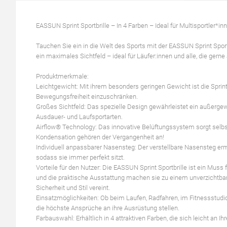
EASSUN Sprint Sportbrille – In 4 Farben – Ideal für Multisportler*in
Tauchen Sie ein in die Welt des Sports mit der EASSUN Sprint Sportbr
ein maximales Sichtfeld – ideal für Läufer:innen und alle, die gerne 
Produktmerkmale:
Leichtgewicht: Mit ihrem besonders geringen Gewicht ist die Sprint
Bewegungsfreiheit einzuschränken.
Großes Sichtfeld: Das spezielle Design gewährleistet ein außergew
Ausdauer- und Laufsportarten.
Airflow® Technology: Das innovative Belüftungssystem sorgt selbs
Kondensation gehören der Vergangenheit an!
Individuell anpassbarer Nasensteg: Der verstellbare Nasensteg erm
sodass sie immer perfekt sitzt.
Vorteile für den Nutzer: Die EASSUN Sprint Sportbrille ist ein Muss 
und die praktische Ausstattung machen sie zu einem unverzichtbare
Sicherheit und Stil vereint.
Einsatzmöglichkeiten: Ob beim Laufen, Radfahren, im Fitnessstudio o
die höchste Ansprüche an ihre Ausrüstung stellen.
Farbauswahl: Erhältlich in 4 attraktiven Farben, die sich leicht an 