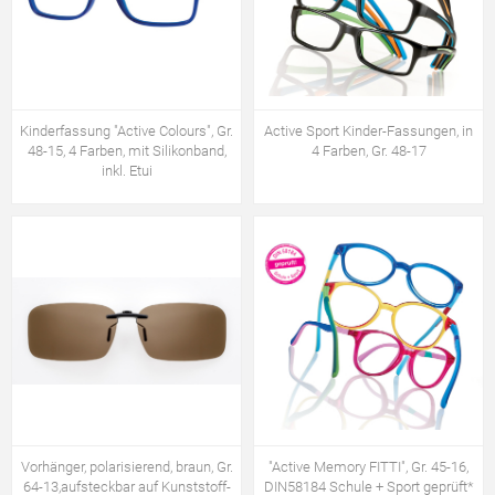
Kinderfassung "Active Colours", Gr.
Active Sport Kinder-Fassungen, in
48-15, 4 Farben, mit Silikonband,
4 Farben, Gr. 48-17
inkl. Etui
Vorhänger, polarisierend, braun, Gr.
"Active Memory FITTI", Gr. 45-16,
64-13,aufsteckbar auf Kunststoff-
DIN58184 Schule + Sport geprüft*