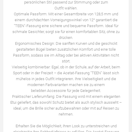
persönlichen Stil passend zur Stimmung oder zum
Outfit wählen.
Optimale Passform: Mit einer Gesamtbreite von 128,5 mm und
einem durchdachten Vorneigungswinkel von 12° garantiert die
"TEEN"-Fassung eine sichere und bequeme Passform. Ideal für
schmale Gesichter, sorgt sie für einen komfortablen Sitz, ohne zu
drücken.
Ergonomisches Design: Die sanften Kurven und die geschickt
gestalteten Bügel bieten zusätzlichen Komfort und eine tolle
Passform, sodass sie im Alltag oder bei aktiven Aktivitäten nicht
stört.
Vielseitig kombinierbar: Egal, ob in der Schule, auf der Arbeit, beim
Sport oder in der Freizeit – die Acetat-Fassung "TEEN" lässt sich
mühelos in jedes Outfit integrieren. Ihre Vielseitigkeit und die
modernen Farbvarianten machen sie zu einem
beliebten Accessoire für jede Gelegenheit.
Praktischer Lieferumfang: Die Fassung wird mit einem eleganten
Etui geliefert, das sowohl Schutz bietet als auch stylisch aussieht –
ideal, um die Brille sicher aufzubewahren oder mit auf Reisen zu
nehmen.
Erhalten Sie die Möglichkeit, Ihren Look zu unterstreichen und
gleichzeitig Ihre Sehbedürfnisse zu erfüllen. Die Acetat-Fassung